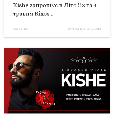
Kishe запрошує в Літо !! 3 та 4
травня Rixos …
автор
kishe
Опубліковано
22.04.2018
20 апреля Kishe выступит в Черкассах. В этот день
исполняется 5 лет ресторану- клубу MANHATTAN. Kishe
выступит с новой живой программой в качестве
специального приглашенного гостя. Билеты уже в
продаже.