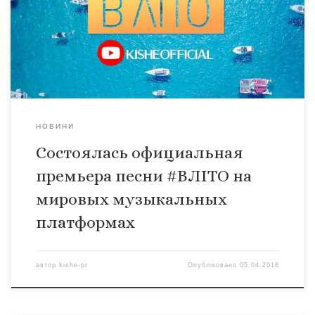
https://goo.gl/Q43vBM Apple music – https://goo.gl/pRhwPJ
Amazone – https://goo.gl/nQjjsU Приобретайте, качайте и
слушайте новый летний хит от Kishe – #ВЛIТО
Поддерживайте Украинскую музыку !!
НОВИНИ
Состоялась официальная
премьера песни #ВЛІТО на
мировых музыкальных
платформах
автор
kishe-pr
Опубліковано
05.04.2018