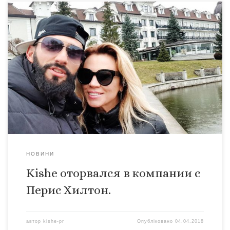
В эти выходные на открытии одного из лакшери отелей
Львова, Kishe был замечен в компании украинских
селебритиз. В тот вечер блистали Катя Осадчая, Юра
Горбунов, Злата Огневич, Мария Яремчук, Dzidzio,
продюсер радиостанции Люкс Фм Евгений Фешак и его
супруга Натали Дилайс, а также заокеанская гостья
супермодель, диджей и наследница крупнейшей […]
НОВИНИ
Kishe оторвался в компании с
Перис Хилтон.
автор
kishe-pr
Опубліковано
04.04.2018