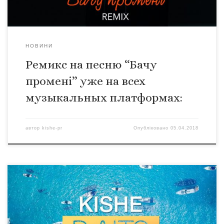
НОВИНИ
Ремикс на песню “Бачу
промені” уже на всех
музыкальных платформах:
автор
kishe-pr
Опубліковано
05.04.2018
Рады сообщить что у нас состоялась официальная
премьера песни #ВЛІТО на мировых музыкальных
платформах Spotify – https://goo.gl/KuMeCq Google Play –