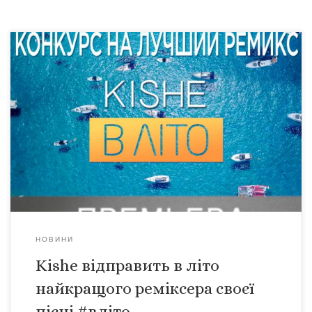
До старту календарного літа залишається місяць, а в
українському музичному просторі літо вже
розпочалося завдяки сонячній, теплій і дуже стильній
роботі Kishе, що своєю назвою запрошує всіх в літо.
Другій місяць поспіль кліп на пісню #вліто штурмує хіт-
паради на музичних телеканалах та завойовує нові і нові
радіо-хвилі . Ось і […]
НОВИНИ
Kishe відправить в літо
найкращого реміксера своєї
пісні #вліто