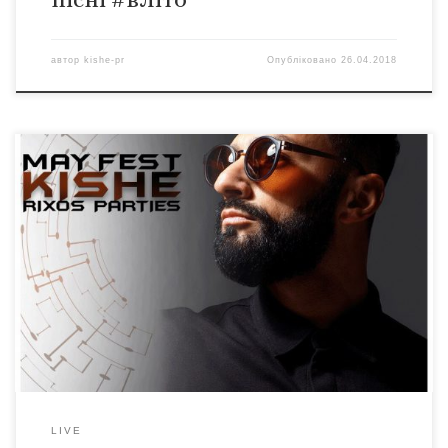
автор
kishe-pr
Опубліковано
26.04.2018
Співак Kishe по справжньому запрошує всіх в літо !!
Третього та четвертого травня в Готелях Rixos Seagate
Sharm & Rixos Sharm El Sheikh відбудуться виступи
артиста в рамках May Fest 2018 !! Ми запрошуємо всіх
приєднуватись до нашого відпочинку і концертів як
що ви ще не вирішили де провести Травневі […]
LIVE