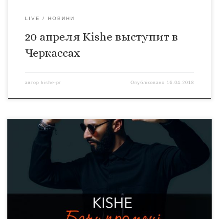
LIVE
НОВИНИ
20 апреля Kishe выступит в
Черкассах
автор
kishe-pr
Опубліковано
16.04.2018
Рады сообщить, что ремикс на песню “Бачу промені” от
GET BETTER&MORDAX BASTARDS уже на всех
музыкальных платформах: iTunes –
https://goo.gl/46nbWx Google play – https://goo.gl/Yrosdk
Spotify – https://goo.gl/WCEHzH Amazon –
https://goo.gl/Kc6wXJ Shazam – https://goo.gl/PznQvh