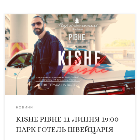
Друзі, щиро запрошую вас на душевний акустичний
вечір, який ми проведемо вже 11 липня у неповторній
атмосфері літньої тераси на воді в парк-отелі
«Швейцарія» @switzerland_park_hotel_rv Це буде
особливий музичний вечір — у лаунж-форматі, з
теплом, емоціями та живим звучанням.У програмі:
улюблені хіти — «Цю ніч», «Титри до весни», «Бачив про
мене», […]
НОВИНИ
KISHE РІВНЕ 11 ЛИПНЯ 19:00
ПАРК ГОТЕЛЬ ШВЕЙЦАРІЯ