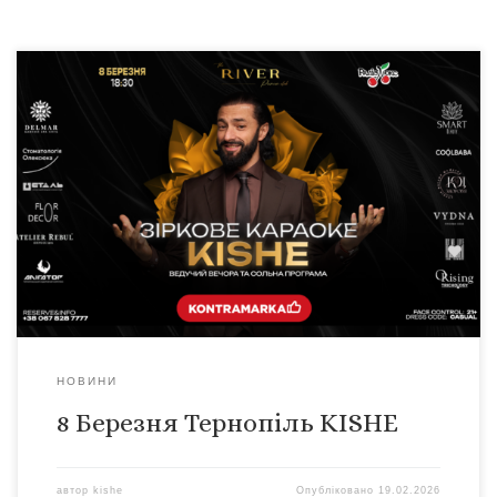
Тернопіль, 8 березня — вечір, який стане приємним
спогадом! 8 березня у The River Premium за підтримки
радіостанції Люкс ФМ, відбудеться особлива подія —
романтичний вечір із KISHE. Але це буде більше, ніж
концерт. Це — атмосфера, де сцена стане ближчою, а
мрії — реальнішими. Цього вечора Андрій постане не
[…]
НОВИНИ
8 Березня Тернопіль KISHE
автор
kishe
Опубліковано
19.02.2026