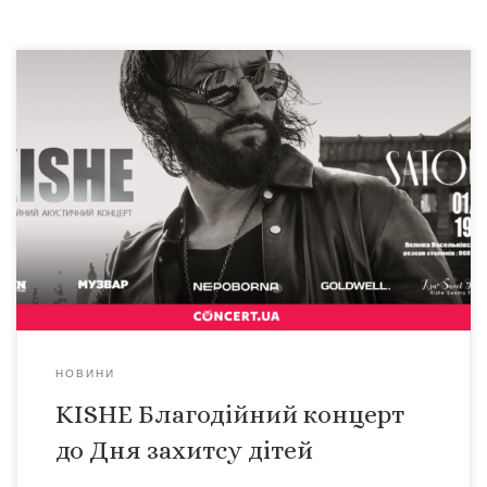
Перший день літа, теплий, акустичний формат, музика
від сердця і до ваших сердець! Запрошую на наш
виступ 1.06.2023 в ресторан @Satori Київ вул.Велика
Васильківська 44а.Другий поверх, велика зала та тераса
будуть окутані нашою живою музикою , приємним
спілкуванням, смачними стравами, напоями і доброю
справою! Першого червня міжнародний день захисту
дітей 40% зібраних […]
НОВИНИ
KISHE Благодійний концерт
до Дня захитсу дітей