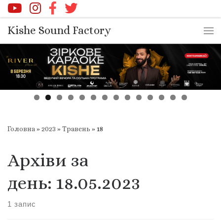
Перейти до вмісту
Kishe Sound Factory
Ме
Головна
»
2023
»
Травень
»
18
Архіви за
день:
18.05.2023
1 запис