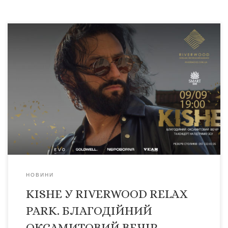
ПРО ПОДIЮ Заміський комплекс відпочинку
RIVERWOOD relax park запрошує своїх гостей та всіх
бажаючих на “Оксамитовий вечір та концерт KISHE на
підтримку ЗСУ ! 9 го вересня о 19:00 двері гостиного,
сучасного та комфортабельного комплексу
RIVERWOOD, відкриються для гостей, а акустична
формація виступу KISHE, приємні подарунки від
партнерів, вишукані страви […]
НОВИНИ
KISHE У RIVERWOOD RELAX
PARK. БЛАГОДІЙНИЙ
ОКСАМИТОВИЙ ВЕЧІР