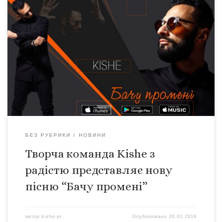
Історія цієї пісні неймовірно довга – шлях був
тернистим. Але це нарешті сталося! Пісня вже є в
музичних магазинах – ITunes, Google play, Amazon та
інших. І відтепер український слухач може почути її.
Спочатку пісня була написана англійською мовою та
мала назву “Bury our anger” (“Поховати наш гнів”). Вона
була […]
БЕЗ РУБРИКИ
НОВИНИ
Творча команда Kishe з
радістю представляє нову
пісню “Бачу промені”
автор
kishe-pr
Опубліковано
28.01.2018