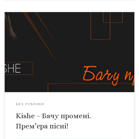
Відбулася прем’єра нової пісні Kishe “Бачу промені”.
Творча команда Kishe з радістю представляє нову пісню
“Бачу промені”. Історія цієї пісні неймовірно довга –
шлях був тернистим. Але це нарешті сталося! Пісня вже
є в музичних магазинах – ITunes, Google play, Amazon та
інших. І відтепер український слухач може […]
БЕЗ РУБРИКИ
Kishe – Бачу променi.
Прем’єра пісні!