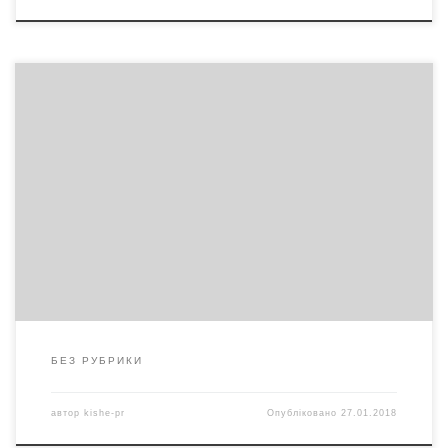
google44120290bf2b2ee4 (1)
БЕЗ РУБРИКИ
автор
kishe-pr
Опубліковано
27.01.2018