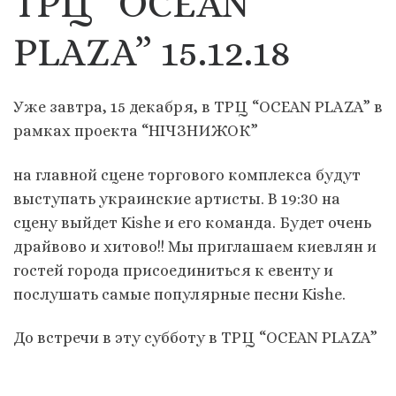
ТРЦ “OCEAN
PLAZA” 15.12.18
Уже завтра, 15 декабря, в ТРЦ
“
OCEAN PLAZA” в
рамках проекта
“
НІЧ
ЗНИЖОК
”
н
а главной сцене торгового комплекса будут
выступать
у
краинские
а
ртисты. В 19:30 на
сцену выйдет Kishe и его команда. Будет очень
драйвово и хитово!! Мы приглашаем
к
иевлян и
гостей города присоединиться к евенту и
послушать самые популярные песни Kishe.
До встречи в эту субботу в ТРЦ “OCEAN PLAZA”