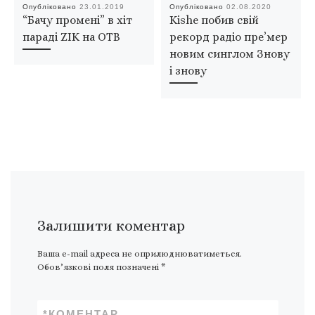
Опубліковано
23.01.2019
Опубліковано
02.08.2020
“Бачу промені” в хіт
Kishe побив свій
параді ZIK на ОТВ
рекорд радіо пре’мєр
новим синглом Знову
і знову
Залишити коментар
Ваша e-mail адреса не оприлюднюватиметься.
Обов’язкові поля позначені
*
*
КОМЕНТАР