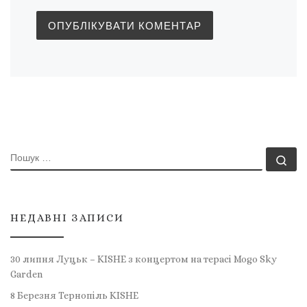
ПОШУК
По
НЕДАВНІ ЗАПИСИ
30 липня Луцьк – KISHE з концертом на терасі Mogo Sky
Garden
8 Березня Тернопіль KISHE