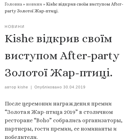
Головна
»
новини
»
Kishe відкрив своїм виступом After-
party Золотої Жар-птиці.
НОВИНИ
Kishe відкрив своїм
виступом After-party
Золотої Жар-птиці.
автор
kishe
|
Опубліковано
30.04.2019
После церемонии награждения премии
“Золотая Жар-птица 2019” в столичном
ресторане “Boho” собрались организаторы,
партнеры, гости премии, ее номинанты и
победители.