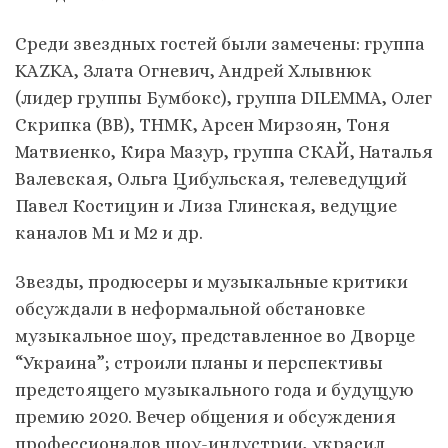
Среди звездных гостей были замечены: группа
KAZKA, Злата Огневич, Андрей Хлывнюк
(лидер группы Бумбокс), группа DILEMMA, Олег
Скрипка (ВВ), ТНМК, Арсен Мирзоян, Тоня
Матвиенко, Кира Мазур, группа СКАЙ, Наталья
Валевская, Ольга Цибульская, телеведущий
Павел Костицин и Лиза Глинская, ведущие
каналов М1 и М2 и др.
Звезды, продюсеры и музыкальные критики
обсуждали в неформальной обстановке
музыкальное шоу, представленное во Дворце
“Украина”; строили планы и перспективы
предстоящего музыкального года и будущую
премию 2020. Вечер общения и обсуждения
профессионалов шоу-индустрии, украсил