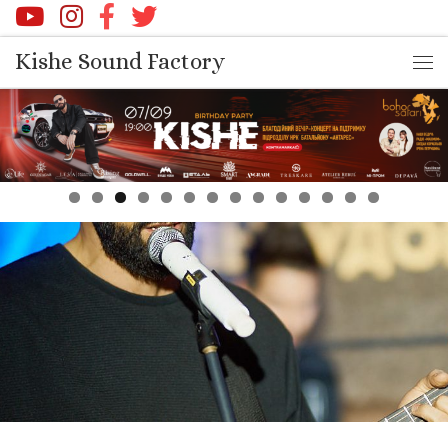
Перейти до вмісту
Kishe Sound Factory
Ме