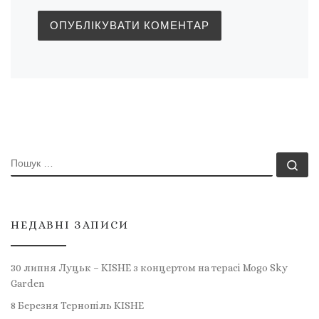
ПОШУК
По
НЕДАВНІ ЗАПИСИ
30 липня Луцьк – KISHE з концертом на терасі Mogo Sky
Garden
8 Березня Тернопіль KISHE