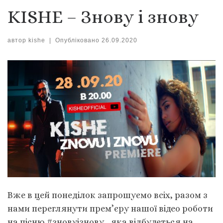
KISHE – Знову і знову
автор
kishe
|
Опубліковано
26.09.2020
Вже в цей понеділок запрошуємо всіх, разом з
нами переглянути прем’єру нашої відео роботи
на пісню #зновуізнову , яка відбудеться на