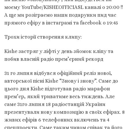
моєму YouTube/KISHEOFFICIASL каналі о 20:00 !!
А ще ми розіграємо наши подарунки пид час
прямого єфіру в інстаграмі та facebook о 19:45
Трохи історії створення клипу:
Kishe застряг у ліфті у день зйомок кліпу та
побив власній радіо прем’єрний рекорд
31 го липня відбувся офіційний реліз нової,
авторської пісні Kishe “Знову і знову”. Саме до
цього дня Kishe підготував радіо марафон
прем’єр, який триватиме весь тиждень. Але
саме 31го липня 18 радіостанцій України
презентували нову композицію в своїх ефірах. 8
живих ефірів 6 телефонних включень та 4
спецпроекти. Саме таким чином співак та його