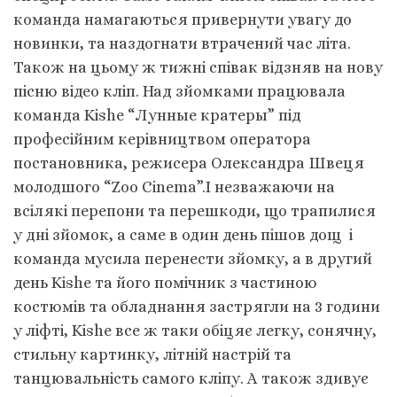
команда намагаються привернути увагу до
новинки, та наздогнати втрачений час літа.
Також на цьому ж тижні співак відзняв на нову
пісню відео кліп. Над зйомками працювала
команда Kishe “Лунные кратеры” під
професійним керівництвом оператора
постановника, режисера Олександра Швеця
молодшого “Zoo Cinema”.І незважаючи на
всілякі перепони та перешкоди, що трапилися
у дні зйомок, а саме в один день пішов дощ і
команда мусила перенести зйомку, а в другий
день Kishe та його помічник з частиною
костюмів та обладнання застрягли на 3 години
у ліфті, Kishe все ж таки обіцяє легку, сонячну,
стильну картинку, літній настрій та
танцювальність самого кліпу. А також здивує