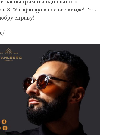
четья підтримати один одного
ЗСУ і вірю що в нас все вийде! Тож
добру справу!
e/