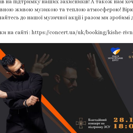
ів на підтримку наших захисників! А також нам хо
вною живою музикою та теплою атмосферою! Вірю в 
айтесь до нашої музичної акції і разом ми зробимі 
и на сайті : https://concert.ua/uk/booking/kishe-rivn