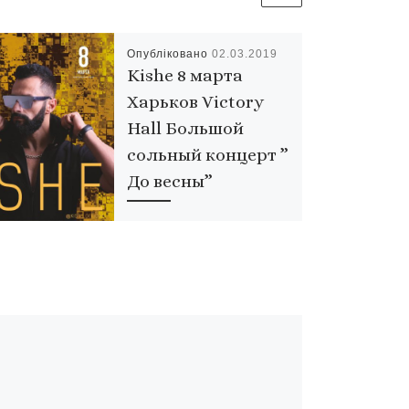
Опубліковано
02.03.2019
Kishe 8 марта
Харьков Victory
Hall Большой
сольный концерт ”
До весны”
Уже в следующую
пятницу 8 марта город
Харьков будет
праздновать приход
весны и замечательного
праздника,
международного
женского дня ! Команда
Kishe приглашает […]