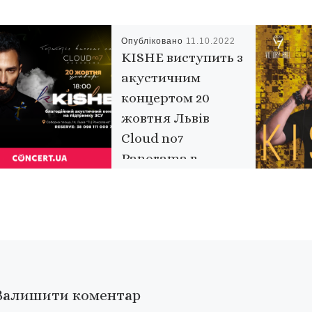
Опубліковано
11.10.2022
KISHE виступить з
акустичним
концертом 20
жовтня Львів
Cloud no7
Panorama в
рамках
благодійного туру
на підримку ЗСУ
Вітаю друзі! Вітаю Львів!
20 жовтня запрошую Вас
на наш акустичний
Залишити коментар
концерт в дуже красиве і