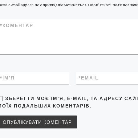
улюблене багатьма з вас
аша e-mail адреса не оприлюднюватиметься.
Обов’язкові поля позначе
місце, з […]
*
КОМЕНТАР
*
ІМ'Я
*
EMAIL
ЗБЕРЕГТИ МОЄ ІМ'Я, E-MAIL, ТА АДРЕСУ САЙ
МОЇХ ПОДАЛЬШИХ КОМЕНТАРІВ.