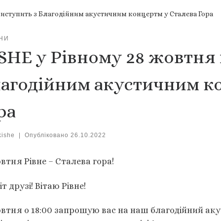
виступить з Благодійним акустичним концертм у Сталева Гора
НИ
SHE у Рівному 28 жовтня 
агодійним акустичним ко
ра
kishe
|
Опубліковано
26.10.2022
втня Рівне – Сталева гора!
т друзі! Вітаю Рівне!
овтня о 18:00 запрошую вас на наш благодійний аку