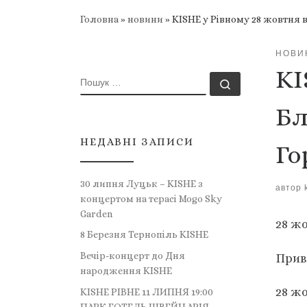
Головна
»
новини
»
KISHE у Рівному 28 жовтня 
НОВИ
KI
ПОШУК
Пошук …
Бл
НЕДАВНІ ЗАПИСИ
Го
30 липня Луцьк – KISHE з
автор
концертом на терасі Mogo Sky
Garden
28 жо
8 Березня Тернопіль KISHE
Вечір-концерт до Дня
Приві
народження KISHE
28 ж
KISHE РІВНЕ 11 ЛИПНЯ 19:00