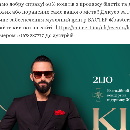
мо добру справу! 60% коштів з продажу білетів та 
ових або поранених саме вашого міста!! Дякуєо за г
ічне забеспечення музичний центр БАСТЕР @baster
йте квитки на сайті :
https://concert.ua/uk/events/k
мером : 0678287777 До зустрічі!