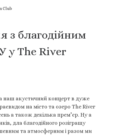
m Club
я з благодійним
 у The River
на наш акустичний концерт в дуже
раєвидом на місто та озеро The River
ень а також декілька прем’єр. Ну а
нків, дла благодійного розіграшу
ушевним та атмосферним і разом ми