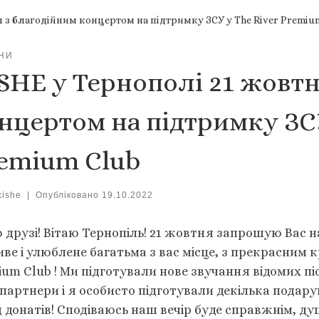
я з благодійним концертом на підтримку ЗСУ у The River Premiu
НИ
SHE у Тернополі 21 жовтн
нцертом на підтримку ЗСУ
emium Club
kishe
|
Опубліковано
19.10.2022
ю друзі! Вітаю Тернопіль! 21 жовтня запрошую Вас 
ве і улюблене багатьма з вас місце, з прекрасним к
um Club ! Ми підготували нове звучання відомих піс
партнери і я особисто підготували декілька подару
д донатів! Сподіваюсь наш вечір буде справжнім, д