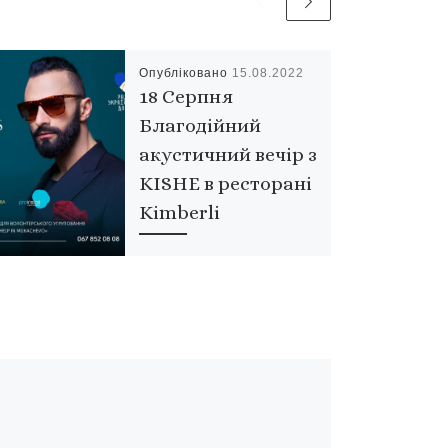
Опубліковано
15.08.2022
18 Серпня
Благодійний
акустичний вечір з
KISHE в ресторані
Kimberli
“Запрошуємо на Charity
Acoustics у Bar Kimberli –
спеціальний гість KISHE.
Відомі зірки співають
акустичні версії хітів та
збирають гроші на
допомогу.18 […]