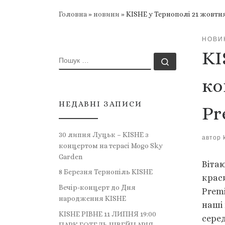
Головна
»
новини
»
KISHE у Тернополі 21 жовтн
НОВИ
KI
ПОШУК
Пошук …
ко
НЕДАВНІ ЗАПИСИ
Pr
30 липня Луцьк – KISHE з
автор
концертом на терасі Mogo Sky
Garden
Віта
8 Березня Тернопіль KISHE
краси
Вечір-концерт до Дня
Premi
народження KISHE
наші 
KISHE РІВНЕ 11 ЛИПНЯ 19:00
сере