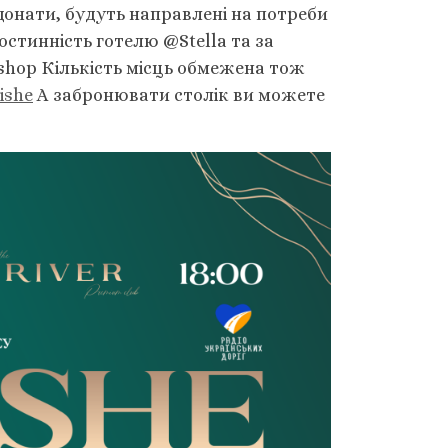
донати, будуть направлені на потреби
остинність готелю @Stella та за
shop Кількість місць обмежена тож
ishe
А забронювати столік ви можете