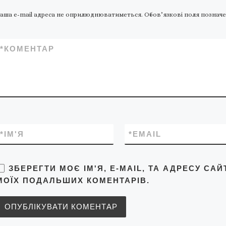
майбутнього альбому.
аша e-mail адреса не оприлюднюватиметься.
Обов’язкові поля позначе
Розіграш подарунків […]
*
КОМЕНТАР
*
ІМ'Я
*
EMAIL
ЗБЕРЕГТИ МОЄ ІМ'Я, E-MAIL, ТА АДРЕСУ САЙ
МОЇХ ПОДАЛЬШИХ КОМЕНТАРІВ.