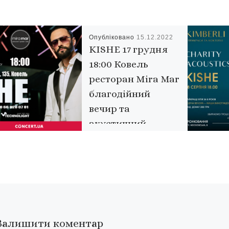
Опубліковано
15.12.2022
KISHE 17 грудня
18:00 Ковель
ресторан Mira Mar
благодійний
вечир та
акустичний
концерт на
підтримку ЗСУ
Вже в цю суботу в
ресторані Mira Mar
зазвучить акустична
версія відомих пісень
Залишити коментар
KISHE та багато прем’єр з