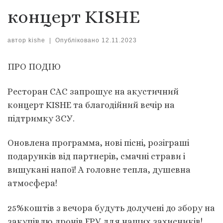
концерт KISHE
автор
kishe
|
Опубліковано
12.11.2023
ПРО ПОДIЮ
Ресторан САС запрошує на акустичний
концерт KISHE та благодійний вечір на
підтримку ЗСУ.
Оновлена программа, нові пісні, розіграші
подарунків від партнерів, смачні страви і
вишукані напої! А головне тепла, душевна
атмосфера!
25%коштів з вечора будуть долучені до збору на
закупівлю дронів FPV для наших захисників!