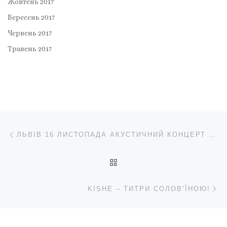
Жовтень 2017
Вересень 2017
Червень 2017
Травень 2017
Навігація записів
Попередній запис
ЛЬВІВ 16 ЛИСТОПАДА АКУСТИЧНИЙ КОНЦЕРТ KISHE В CLOUD NO7
ПОВЕРНУТИСЯ ДО СПИС
Н
KISHE – ТИТРИ СОЛОВ’ЇНОЮ!
Follow us $