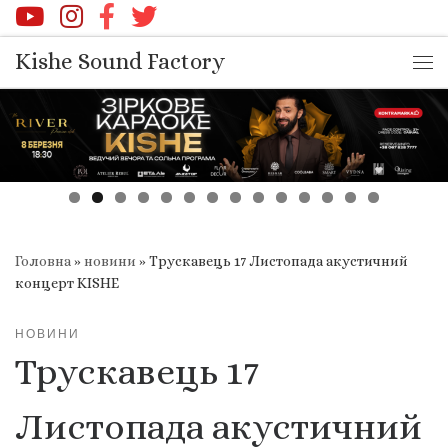
Перейти до вмісту
Kishe Sound Factory
Ме
Головна
»
новини
»
Трускавець 17 Листопада акустичний
концерт KISHE
НОВИНИ
Трускавець 17
Листопада акустичний