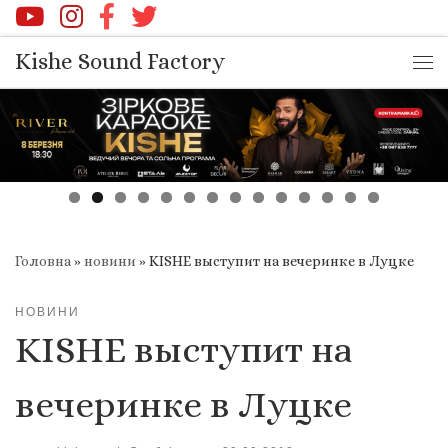
Перейти до вмісту
Kishe Sound Factory
Ме
Головна
»
новини
»
KISHE выступит на вечеринке в Луцке
НОВИНИ
KISHE выступит на
вечеринке в Луцке