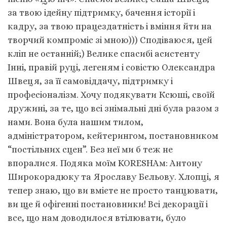
за твою ідейну підтримку, бачення історії і
кадру, за твою працездатність і вміння йти на
творчий компроміс зі мною))) Сподіваюся, цей
кліп не останній;) Велике спасибі асистенту
Інні, правій руці, легеням і совістю Олександра
Швеця, за її самовіддачу, підтримку і
професіоналізм. Хочу подякувати Ксюші, своїй
дружині, за те, що всі знімальні дні була разом з
нами. Вона була нашим тилом,
адміністратором, кейтерингом, постановником
“постільних сцен”. Без неї ми б теж не
впоралися. Подяка моїм KORESHAм: Антону
Широкорадюку та Ярославу Бєльову. Хлопці, я
тепер знаю, що ви вмієте не просто танцювати,
ви ще й офігенні постановники! Всі декорації і
все, що нам доводилося втілювати, було