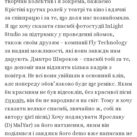
творчий колектив і я зокрема, бажаємо
Крістіні крутих ролей у театрі та кіно і вдячні
за співпрацю і за те, що доля нас познайомила.
Я ще хочу сказати спасибі фотостудії ІnLight
Studio за підтримку у проведенні зйомок,
також своїм друзям – компанії Fly Technology
за надані можливості, які вони завжди нам
дарують. Дмитро Широков – спасибі тобі за те,
що допоміг нам відзняти кілька кадрів з
повітря. Не всі вони увійшли в основний кліп,
але попереду обов’язково буде ще ремікс. Яким
би красивим не був відеокліп, без красивої пісні
#цюніч
, він би не народився на світ. Тому я хочу
сказати велике спасибі, звичайно ж, собі як
автору цієї пісні;) Хочу подякувати Ярославу
(Dj MalYar) за його натхнення, яким він
поділився і завдяки його demo вже написана не