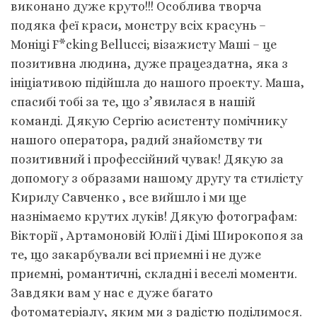
виконано дуже круто!!! Особлива творча
подяка феї краси, монстру всіх красунь –
Моніці F*cking Bellucci; візажисту Маші – це
позитивна людина, дуже працездатна, яка з
ініціативою підійшла до нашого проекту. Маша,
спасибі тобі за те, що з’явилася в нашій
команді. Дякую Сергію асистенту помічнику
нашого оператора, радий знайомству ти
позитивний і профессійний чувак! Дякую за
допомогу з образами нашому другу та стилісту
Кирилу Савченко , все вийшло і ми ще
назнімаємо крутих луків! Дякую фотографам:
Вікторії , Артамоновій Юлії і Дімі Широкопоя за
те, що закарбували всі приємні і не дуже
приємні, романтичні, складні і веселі моменти.
Завдяки вам у нас є дуже багато
фотоматеріалу, яким ми з радістю поділимося.