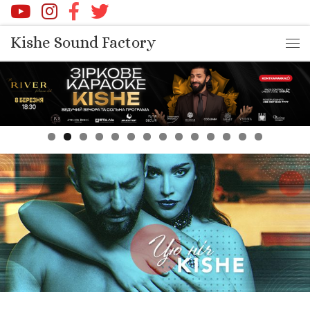
Перейти до вмісту
Kishe Sound Factory
Ме