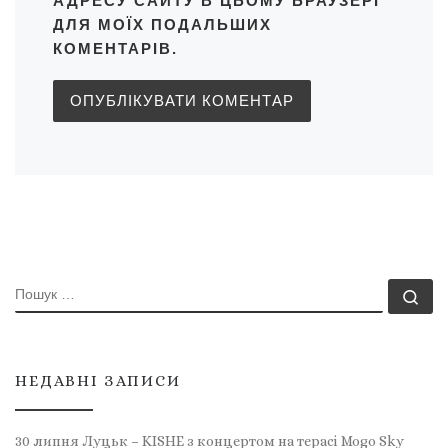
АДРЕСУ САЙТУ В ЦЬОМУ БРАУЗЕРІ
ДЛЯ МОЇХ ПОДАЛЬШИХ
КОМЕНТАРІВ.
ПОШУК
По
НЕДАВНІ ЗАПИСИ
30 липня Луцьк – KISHE з концертом на терасі Mogo Sky