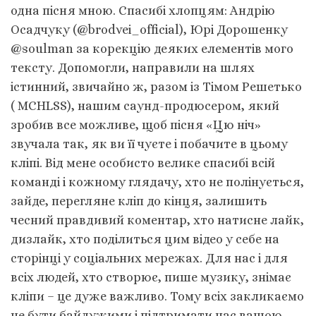
одна пісня мною. Спасибі хлопцям: Андрію
Осадчуку (@brodvei_official), Юрі Дорошенку
@soulman за корекцію деяких елементів мого
тексту. Допомогли, направили на шлях
істинний, звичайно ж, разом із Тімом Решетько
( MCHLSS), нашим саунд-продюсером, який
зробив все можливе, щоб пісня «Цю ніч»
звучала так, як ви її чуєте і побачите в цьому
кліпі. Від мене особисто велике спасибі всій
команді і кожному глядачу, хто не полінується,
зайде, перегляне кліп до кінця, залишить
чесний правдивий коментар, хто натисне лайк,
дизлайк, хто поділиться цим відео у себе на
сторінці у соціальних мережах. Для нас і для
всіх людей, хто створює, пише музику, знімає
кліпи – це дуже важливо. Тому всіх закликаємо
не бути байдужими і підтримати нас вашою