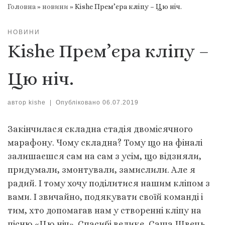
Головна
»
новини
»
Kishe Прем’єра кліпу – Цю ніч.
НОВИНИ
Kishe Прем’єра кліпу –
Цю ніч.
автор
kishe
|
Опубліковано
06.07.2019
Закінчилася складна стадія двомісячного
марафону. Чому складна? Тому що на фіналі
залишаєшся сам на сам з усім, що відзняли,
придумали, змонтували, замислили. Але я
радий. І тому хочу поділитися нашим кліпом з
вами. І звичайно, подякувати своїй команді і
тим, хто допомагав нам у створенні кліпу на
пісню «Цю ніч». Спасибі велике, Саша Швець,