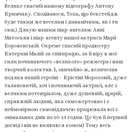
Велике спасибі нашому відеографу Антону
Кримчаку. Сподіваюся, Тоха, що бекстейдж
буде таким же веселим і динамічним, як і ти
сам;) Дякую нашим піар-ангелам: Анні
Матосьян і піар-агенту нашої актриси Марії
Боровенській. Окреме спасибі продюсеру
Катерині Малій за співпрацю, за її віру в мої
сили починаючого «великого» режисера і наш
творчий колектив. І, звичайно ж, величезна
подяка нашій героїні – Крістіні Морозовій, дуже
талановитій, хоч і починаючій актрисі, але з
великим потенціалом, дуже душевній, щирій,
справжній людині, яка саможертовно і з
неймовірною самовіддачею працювала всі 5
знімальних днів по 10-14 годин. Це був її перший
досвід і він не виявився комом) Тому весь