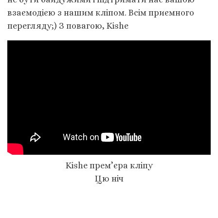
взаємодією з нашим кліпом. Всім приємного
перегляду;) З повагою, Kishe
Kishe прем’єра клiпу
Цю ніч