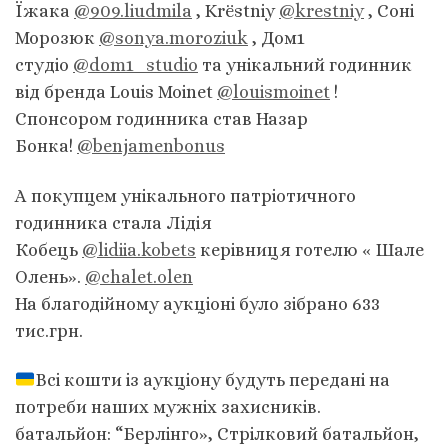
Їжака
@909.liudmila
, Krëstniy
@krestniy
, Соні
Морозюк
@sonya.moroziuk
, Дом1
студіо
@dom1_studio
та унікальний годинник
від бренда Louis Moinet
@louismoinet
!
Спонсором годинника став Назар
Бонка!
@benjamenbonus
А покупцем унікального патріотичного
годинника стала Лідія
Кобець
@lidiia.kobets
керівниця готелю « Шале
Олень».
@chalet.olen
На благодійному аукціоні було зібрано 633
тис.грн.
Всі кошти із аукціону будуть передані на
потреби наших мужніх захисників.
батальйон: “Берлінго», Стрілковий батальйон,