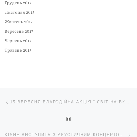
Грудень 2017
Листопад 2017
Жовтень 2017
Вересень 2017
Червень 2017
Травень 2017
Навігація записів
Попередній запис
15 ВЕРЕСНЯ БЛАГОДІЙНА АКЦІЯ ” СВІТ НА ВКОЛО МЕНЕ”
ПОВЕРНУТИСЯ ДО СПИС
Н
KISHE ВИСТУПИТЬ З АКУСТИЧНИМ КОНЦЕРТОМ 20 ЖОВТНЯ ЛЬВІВ CLOUD NO7 PANORAMA В РАМКАХ БЛАГОДІЙНОГО ТУРУ НА ПІДРИМКУ ЗСУ