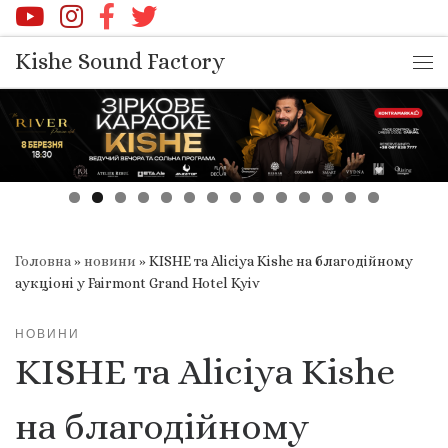
Перейти до вмісту
Kishe Sound Factory
Ме
Головна
»
новини
»
KISHE та Aliciya Kishe на благодійному
аукціоні у Fairmont Grand Hotel Kyiv
НОВИНИ
KISHE та Aliciya Kishe
на благодійному