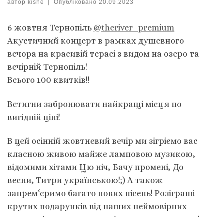
автор
kishe
|
Опубліковано
20.09.2023
6 жовтня Тернопіль
@theriver_premium
Акустичний концерт в рамках душевного
вечора на красивій терасі з видом на озеро та
вечірній Тернопіль!
Всього 100 квитків!!
Встигни забронювати найкращі місця по
вигідній ціні!
В цей осінній жовтневий вечір ми зігріємо вас
класною живою майже ламповою музикою,
відомими хітами Цю ніч, Бачу промені, До
весни, Титри українською!;) А також
запрем‘єримо багато нових пісень! Розіграші
крутих подарунків від наших неймовірних